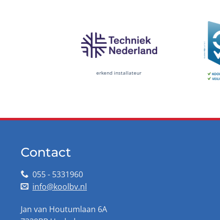
erkend installateur
Contact
055 - 5331960
info@koolbv.nl
Jan van Houtumlaan 6A