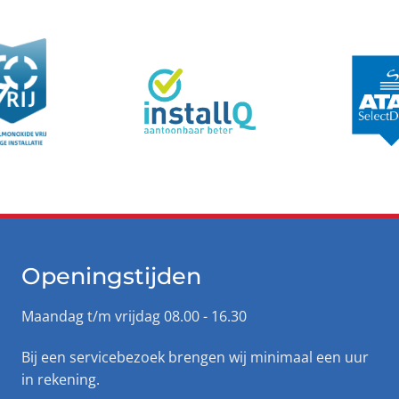
Openingstijden
Maandag t/m vrijdag 08.00 - 16.30
Bij een servicebezoek brengen wij minimaal een uur
in rekening.